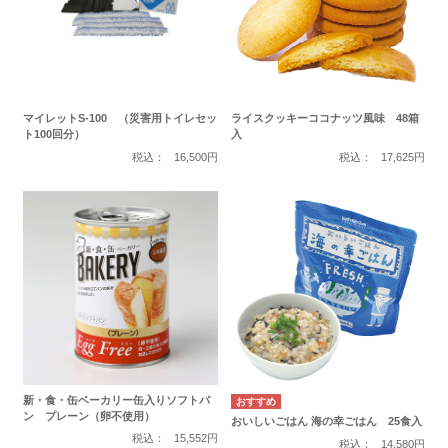
マイレットS-100 （災害用トイレセッ
ライスクッキーココナッツ風味 48箱
ト100回分）
入
税込：
16,500円
税込：
17,625円
新・食・缶ベーカリー缶入りソフトパ
ン プレーン（卵不使用）
おいしいごはん 海の幸ごはん 25食入
税込：
15,552円
税込：
14,580円