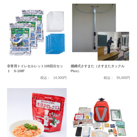
非常用トイレセルレット108回分セッ
捕縛式さすまた（さすまたタックル
ト S-108F
Plus）
税込：
14,300円
税込：
55,000円