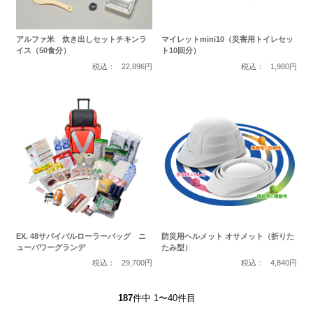
アルファ米 炊き出しセットチキンラ
マイレットmini10（災害用トイレセッ
イス（50食分）
ト10回分）
税込：
22,896円
税込：
1,980円
EX. 48サバイバルローラーバッグ ニ
防災用ヘルメット オサメット（折りた
ューパワーグランデ
たみ型）
税込：
29,700円
税込：
4,840円
187
件中 1〜40件目