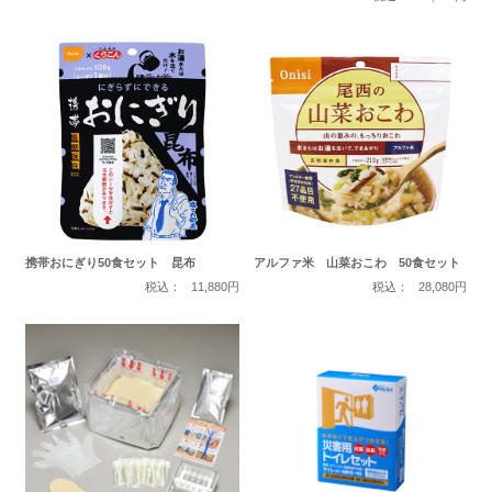
携帯おにぎり50食セット 昆布
アルファ米 山菜おこわ 50食セット
税込：
11,880円
税込：
28,080円