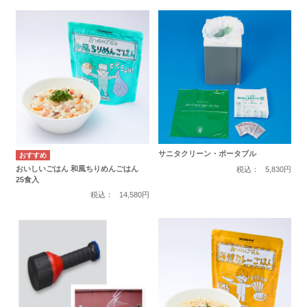
サニタクリーン・ポータブル
おいしいごはん 和風ちりめんごはん
税込：
5,830円
25食入
税込：
14,580円