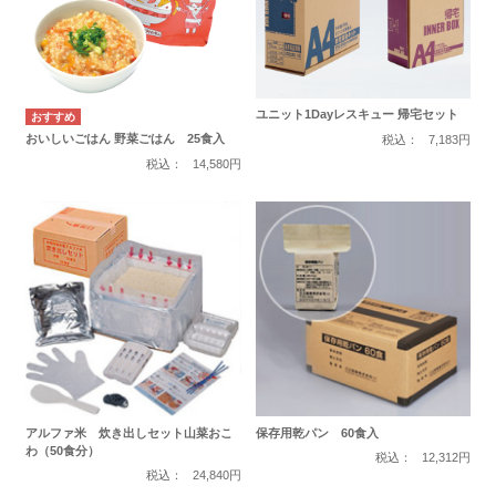
ユニット1Dayレスキュー 帰宅セット
おいしいごはん 野菜ごはん 25食入
税込：
7,183円
税込：
14,580円
アルファ米 炊き出しセット山菜おこ
保存用乾パン 60食入
わ（50食分）
税込：
12,312円
税込：
24,840円