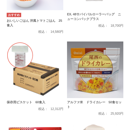
EX. 48サバイバルローラーバッグ ニ
ューコンパックプラス
おいしいごはん 洋風トマトごはん 25
食入
税込：
18,700円
税込：
14,580円
保存用ビスケット 60食入
アルファ米 ドライカレー 50食セッ
ト
税込：
12,312円
税込：
25,920円