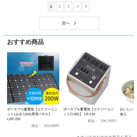
1
2
3
4
5
おすすめ商品
ポータブル蓄電池【エナジーユニ
ポータブル蓄電池【エナジーユニ
おいしいご
ットL(LB-1200)専用パネル】
ットCUBE】 LB-230
食入
LBP-200
税込：
106,700円
税込：
203,500円