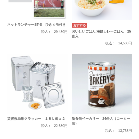
ネットランチャーST-S ひきヒモ付き
おいしいごはん 海鮮カレーごはん 25
税込：
29,480円
食入
税込：
14,580円
災害救助用クラッカー １８Ｌ缶ｘ２
新食缶ベーカリー 24缶入（コーヒー
味）
税込：
22,680円
税込：
13,738円