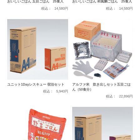
おいしいごはん 五目ごはん 25食入
おいしいごはん 和風鯛ごはん 25食入
税込：
14,580円
税込：
14,580円
ユニット1Dayレスキュー 宿泊セット
アルファ米 炊き出しセット五目ごは
ん（50食分）
税込：
5,940円
税込：
22,896円