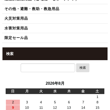
その他・避難・救助・救急用品
火災対策用品
水害対策用品
限定セール品
検索
検索
2026年8月
日
月
火
水
木
金
土
1
2
3
4
5
6
7
8
9
10
11
12
13
14
15