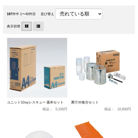
187
件中 1〜40件目
並び替え
表示切替
ユニット1Dayレスキュー 基本セット
豚汁30食分セット
税込：
5,335円
税込：
10,800円