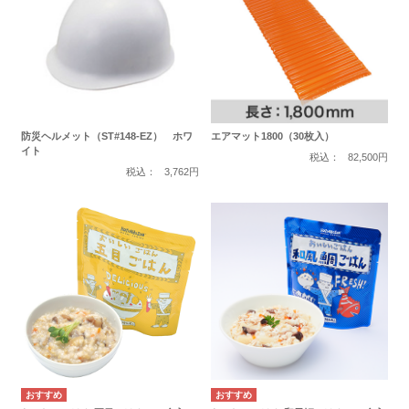
防災ヘルメット（ST#148-EZ） ホワ
エアマット1800（30枚入）
イト
税込：
82,500円
税込：
3,762円