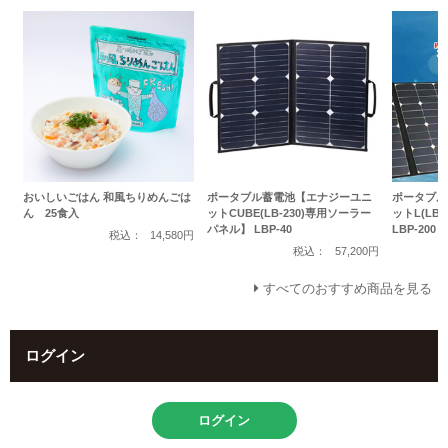
おいしいごはん 和風ちりめんごは
ポータブル蓄電池【エナジーユニ
ポータブル
ん 25食入
ットCUBE(LB-230)専用ソーラー
ットL(LB
パネル】 LBP-40
LBP-200
税込：
14,580円
税込：
57,200円
すべてのおすすめ商品を見る
ログイン
ログイン