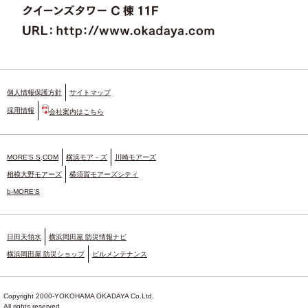
個人情報保護方針
サイトマップ
採用情報
会社案内はこちら
MORE'S S,COM
横浜モア－ズ
川崎モアーズ
相模大野モアーズ
横須賀モアーズシティ
b-MORE'S
日田天領水
横浜岡田屋 防災情報ナビ
横浜岡田屋 防災ショップ
ビルメンテナンス
Copyright 2000-YOKOHAMA OKADAYA Co.Ltd.
All rights reserved