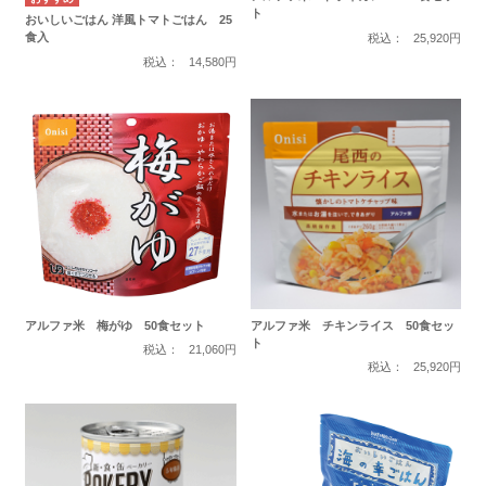
ト
おいしいごはん 洋風トマトごはん 25
食入
税込：
25,920円
税込：
14,580円
アルファ米 梅がゆ 50食セット
アルファ米 チキンライス 50食セッ
ト
税込：
21,060円
税込：
25,920円