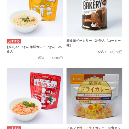
新食缶ベーカリー 24缶入（コーヒー
味）
おいしいごはん 海鮮カレーごはん 25
食入
税込：
13,738円
税込：
14,580円
アルファ米 ドライカレー 50食セッ