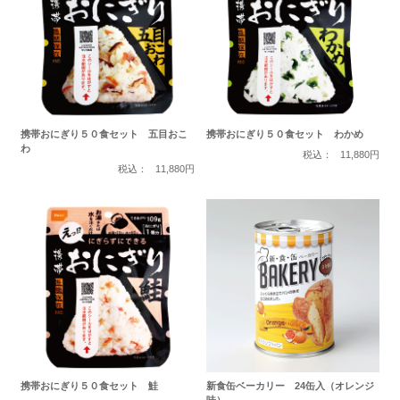
携帯おにぎり５０食セット 五目おこ
携帯おにぎり５０食セット わかめ
わ
税込：
11,880円
税込：
11,880円
携帯おにぎり５０食セット 鮭
新食缶ベーカリー 24缶入（オレンジ
味）