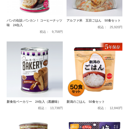
パンの缶詰 パンカン！ コーヒーナッツ
アルファ米 五目ごはん 50食セット
味 24缶入
税込：
25,920円
税込：
9,758円
新食缶ベーカリー 24缶入（黒糖味）
新潟のごはん 50食セット
税込：
13,738円
税込：
12,840円