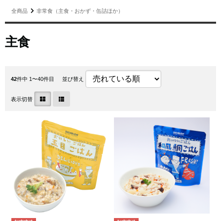
全商品
非常食（主食・おかず・缶詰ほか）
主食
42
件中 1〜40件目
並び替え
表示切替