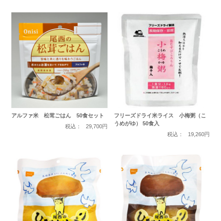
アルファ米 松茸ごはん 50食セット
フリーズドライ米ライス 小梅粥（こ
うめがゆ） 50食入
税込：
29,700円
税込：
19,260円