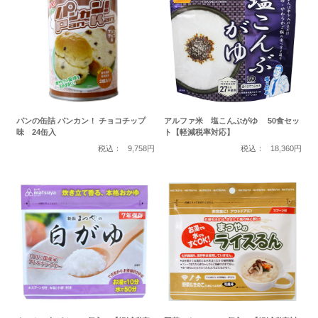
パンの缶詰 パンカン！ チョコチップ
アルファ米 塩こんぶがゆ 50食セッ
味 24缶入
ト【軽減税率対応】
税込：
9,758円
税込：
18,360円