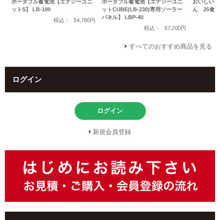
ポータブル蓄電池【エナジーユニ
ポータブル蓄電池【エナジーユニ
おいしいご
ットS】 LB-100
ットCUBE(LB-230)専用ソーラー
ん 25食入
パネル】 LBP-40
税込：
54,780円
税込：
57,200円
すべてのおすすめ商品を見る
ログイン
ログイン
新規会員登録