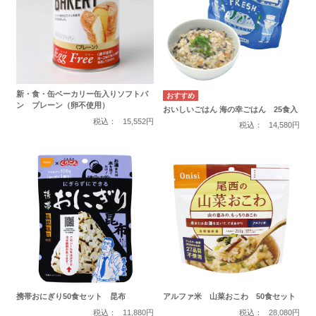
新・食・缶ベーカリー缶入りソフトパ
ン プレーン（卵不使用）
おいしいごはん 海の幸ごはん 25食入
税込：
15,552円
税込：
14,580円
携帯おにぎり50食セット 昆布
アルファ米 山菜おこわ 50食セット
税込：
11,880円
税込：
28,080円