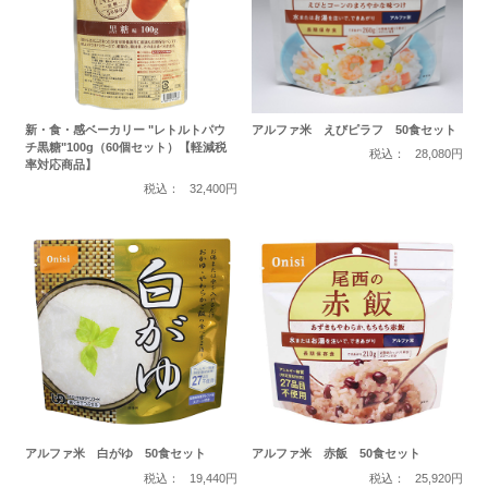
新・食・感ベーカリー "レトルトパウ
アルファ米 えびピラフ 50食セット
チ黒糖"100g（60個セット）【軽減税
税込：
28,080円
率対応商品】
税込：
32,400円
アルファ米 白がゆ 50食セット
アルファ米 赤飯 50食セット
税込：
19,440円
税込：
25,920円