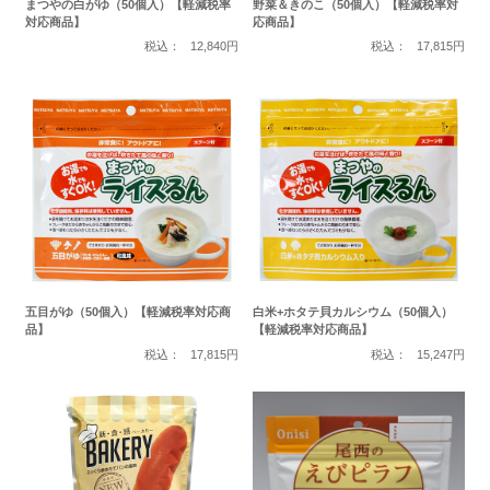
まつやの白がゆ（50個入）【軽減税率
野菜＆きのこ（50個入）【軽減税率対
対応商品】
応商品】
税込：
12,840円
税込：
17,815円
五目がゆ（50個入）【軽減税率対応商
白米+ホタテ貝カルシウム（50個入）
品】
【軽減税率対応商品】
税込：
17,815円
税込：
15,247円