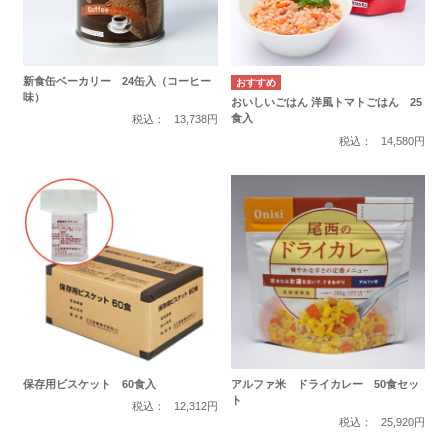
新食缶ベーカリー 24缶入（コーヒー
味）
おいしいごはん 洋風トマトごはん 25
食入
税込：
13,738円
税込：
14,580円
保存用ビスケット 60食入
アルファ米 ドライカレー 50食セッ
ト
税込：
12,312円
税込：
25,920円