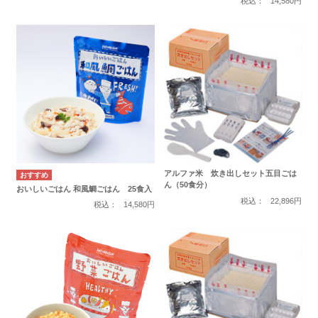
税込：
14,580円
アルファ米 炊き出しセット五目ごは
ん（50食分）
おいしいごはん 和風鯛ごはん 25食入
税込：
22,896円
税込：
14,580円