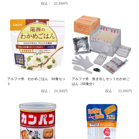
税込：
22,896円
アルファ米 わかめごはん 50食セッ
アルファ米 炊き出しセットわかめご
ト
はん（50食分）
税込：
24,300円
税込：
21,492円