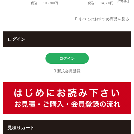
パネル】 LB
税込：
106,700円
税込：
14,580円
すべてのおすすめ商品を見る
ログイン
ログイン
新規会員登録
見積りカート