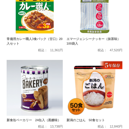
常備用カレー職人3食パック（甘口）20
エマージェンシークッキー（抹茶味）
入セット
100袋入
税込：
11,361円
税込：
47,520円
新食缶ベーカリー 24缶入（黒糖味）
新潟のごはん 50食セット
税込：
13,738円
税込：
12,840円