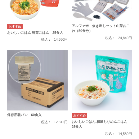
アルファ米 炊き出しセット山菜おこ
わ（50食分）
おいしいごはん 野菜ごはん 25食入
税込：
24,840円
税込：
14,580円
保存用乾パン 60食入
おいしいごはん 和風ちりめんごはん
税込：
12,312円
25食入
税込：
14,580円