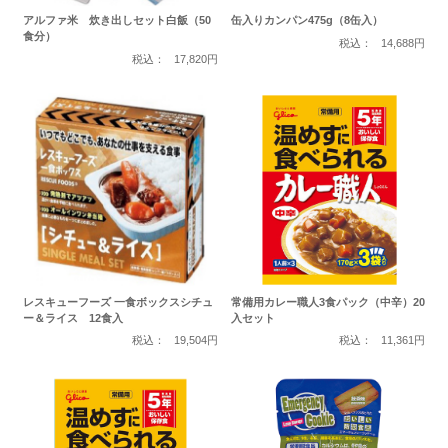
アルファ米 炊き出しセット白飯（50
缶入りカンパン475g（8缶入）
食分）
税込：
14,688円
税込：
17,820円
レスキューフーズ 一食ボックスシチュ
常備用カレー職人3食パック（中辛）20
ー＆ライス 12食入
入セット
税込：
19,504円
税込：
11,361円