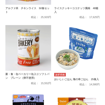
アルファ米 チキンライス 50食セッ
ライスクッキーココナッツ風味 48箱
ト
入
税込：
25,920円
税込：
17,625円
新・食・缶ベーカリー缶入りソフトパ
ン プレーン（卵不使用）
おいしいごはん 海の幸ごはん 25食入
税込：
15,552円
税込：
14,580円