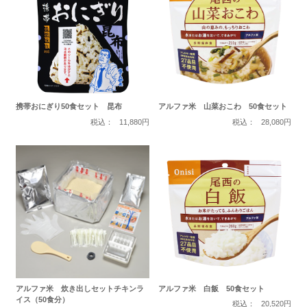
携帯おにぎり50食セット 昆布
アルファ米 山菜おこわ 50食セット
税込：
11,880円
税込：
28,080円
アルファ米 炊き出しセットチキンラ
アルファ米 白飯 50食セット
イス（50食分）
税込：
20,520円