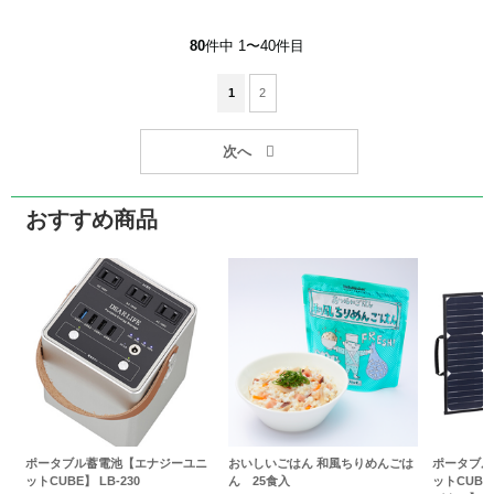
80
件中 1〜40件目
1
2
おすすめ商品
ポータブル蓄電池【エナジーユニ
おいしいごはん 和風ちりめんごは
ポータブル
ットCUBE】 LB-230
ん 25食入
ットCUBE