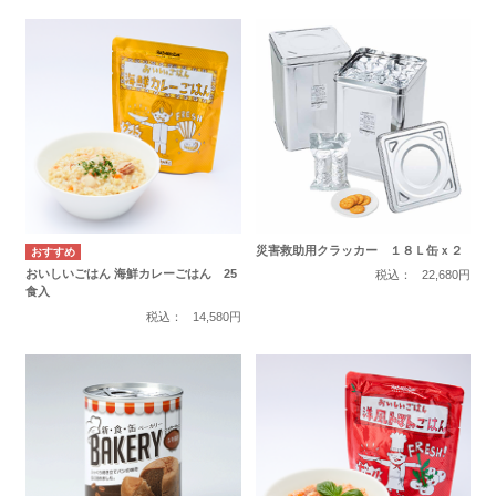
災害救助用クラッカー １８Ｌ缶ｘ２
おいしいごはん 海鮮カレーごはん 25
税込：
22,680円
食入
税込：
14,580円