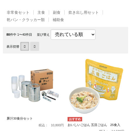
非常食セット
主食
副食
炊き出し用セット
乾パン・クラッカー類
補助食
80
件中 1〜40件目
並び替え
表示切替
豚汁30食分セット
おいしいごはん 五目ごはん 25食入
税込：
10,800円