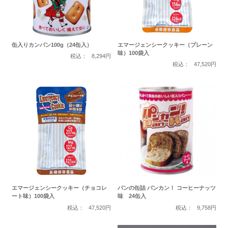
缶入りカンパン100g（24缶入）
エマージェンシークッキー（プレーン
味）100袋入
税込：
8,294円
税込：
47,520円
エマージェンシークッキー（チョコレ
パンの缶詰 パンカン！ コーヒーナッツ
ート味）100袋入
味 24缶入
税込：
47,520円
税込：
9,758円