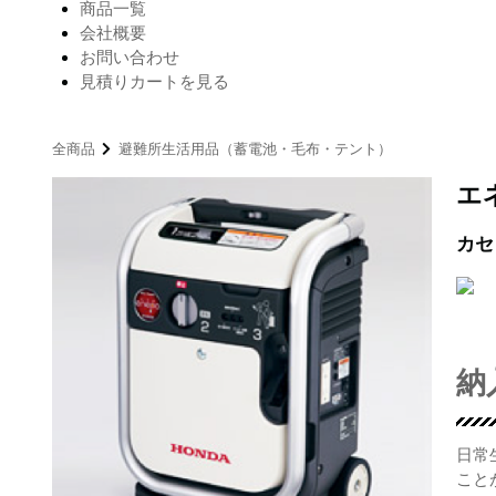
商品一覧
会社概要
お問い合わせ
見積りカートを見る
全商品
避難所生活用品（蓄電池・毛布・テント）
エ
カセ
納
日常
こと