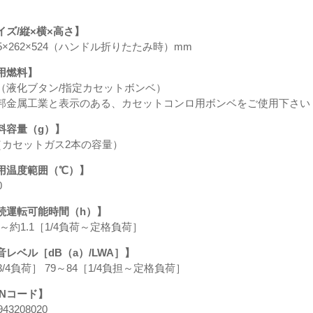
イズ/縦×横×高さ】
65×262×524（ハンドル折りたたみ時）mm
用燃料】
G（液化ブタン/指定カセットボンベ）
邦金属工業と表示のある、カセットコンロ用ボンベをご使用下さい
料容量（g）】
0（カセットガス2本の容量）
用温度範囲（℃）】
0
続運転可能時間（h）】
2～約1.1［1/4負荷～定格負荷］
音レベル［dB（a）/LWA］】
3/4負荷］ 79～84［1/4負担～定格負荷］
ANコード】
943208020