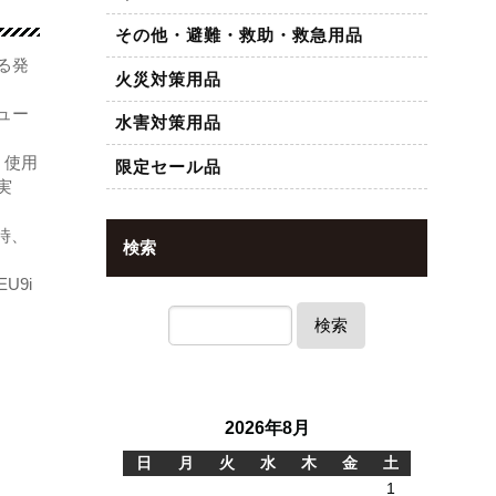
その他・避難・救助・救急用品
る発
火災対策用品
ュー
水害対策用品
、使用
限定セール品
実
時、
検索
U9i
検索
2026年8月
日
月
火
水
木
金
土
1