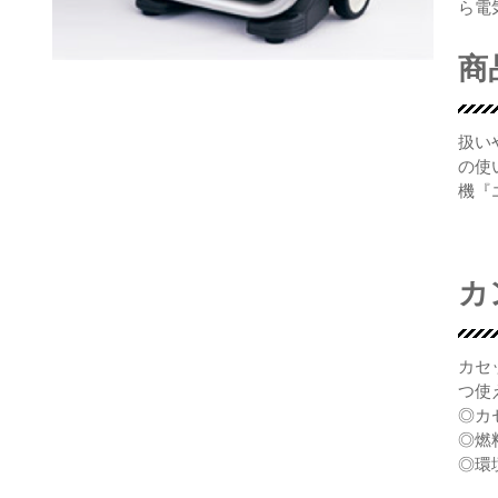
ら電
商
扱い
の使
機『
カ
カセ
つ使
◎カ
◎燃
◎環