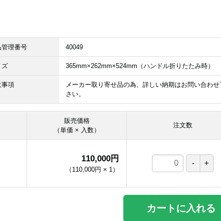
品管理番号
40049
イズ
365mm×262mm×524mm（ハンドル折りたたみ時）
意事項
メーカー取り寄せ品の為、詳しい納期はお問い合わせ
さい。
販売価格
注文数
（単価 × 入数）
110,000円
（
110,000円
×
1
）
カートに入れる