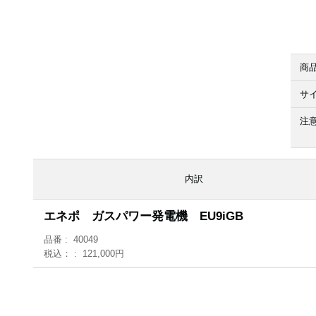
商
サ
注
内訳
エネポ ガスパワー発電機 EU9iGB
品番
40049
税込：
121,000円