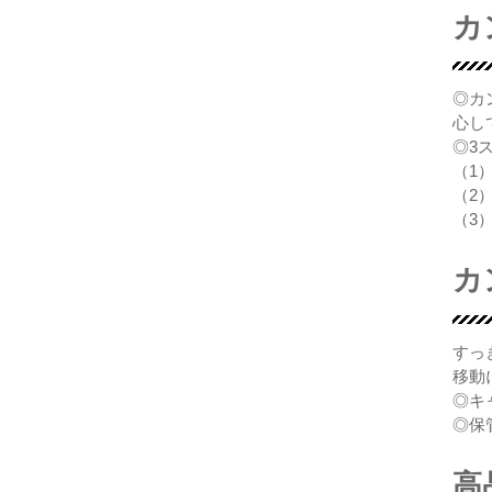
カ
◎カ
心し
◎3
（1
（2
（3
カ
すっ
移動
◎キ
◎保
高