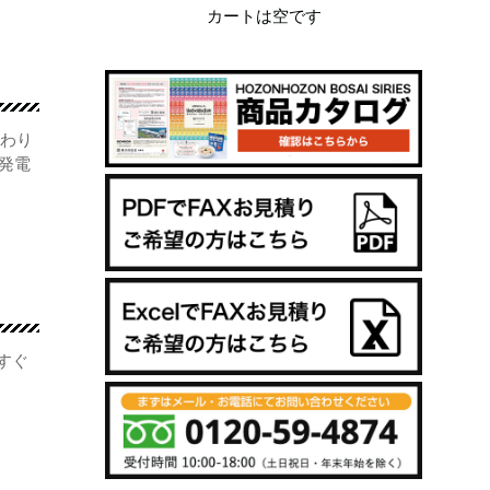
カートは空です
だわり
ー発電
すぐ