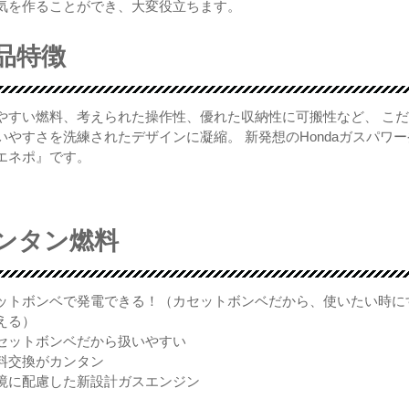
気を作ることができ、大変役立ちます。
品特徴
やすい燃料、考えられた操作性、優れた収納性に可搬性など、 こ
いやすさを洗練されたデザインに凝縮。 新発想のHondaガスパワ
エネポ』です。
ンタン燃料
ットボンベで発電できる！（カセットボンベだから、使いたい時に
える）
セットボンベだから扱いやすい
料交換がカンタン
境に配慮した新設計ガスエンジン