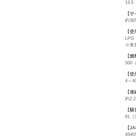
19.5
【サ
約3
【使
LP
※東
【燃
50
【使
4～4
【連
約2.
【騒
81［
【J
4945