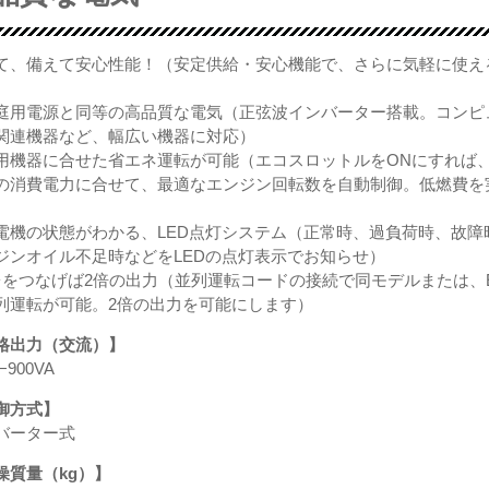
て、備えて安心性能！（安定供給・安心機能で、さらに気軽に使え
）
庭用電源と同等の高品質な電気（正弦波インバーター搭載。コンピ
関連機器など、幅広い機器に対応）
用機器に合せた省エネ運転が可能（エコスロットルをONにすれば
の消費電力に合せて、最適なエンジン回転数を自動制御。低燃費を
電機の状態がわかる、LED点灯システム（正常時、過負荷時、故障
ジンオイル不足時などをLEDの点灯表示でお知らせ）
台をつなげば2倍の出力（並列運転コードの接続で同モデルまたは、E
列運転が可能。2倍の出力を可能にします）
格出力（交流）】
−900VA
御方式】
バーター式
燥質量（kg）】