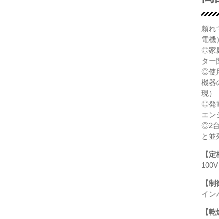
頼れ
電機
◎家
ター
◎使
機器
現）
◎発
エン
◎2
と並
【定
100V
【制
イン
【乾