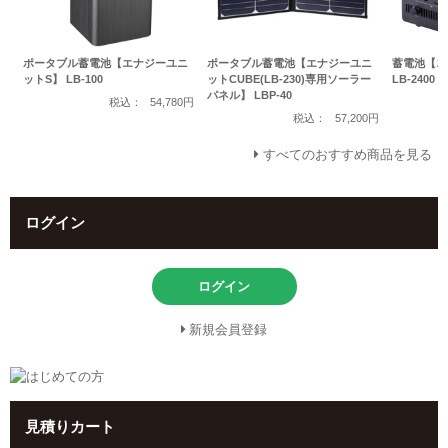
ポータブル蓄電池【エナジーユニ
ポータブル蓄電池【エナジーユニ
蓄電池【エ
ットS】 LB-100
ットCUBE(LB-230)専用ソーラー
LB-2400
パネル】 LBP-40
税込：
54,780円
税込：
57,200円
すべてのおすすめ商品を見る
ログイン
ログイン
新規会員登録
見積りカート