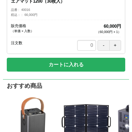
エアマット1200（30枚入）
品番
40016
税込：
66,000円
販売価格
60,000円
（単価 × 入数）
（
60,000円
×
1
）
注文数
カートに入れる
おすすめ商品