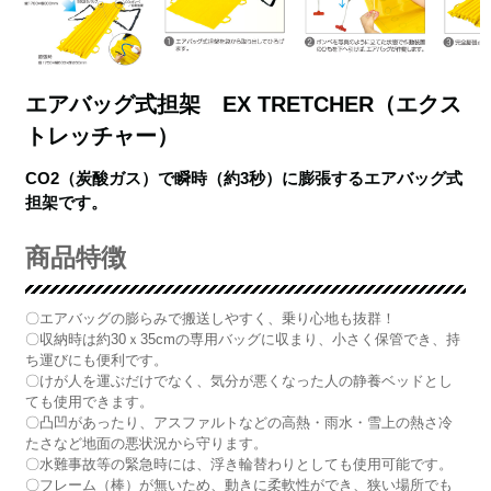
エアバッグ式担架 EX TRETCHER（エクス
トレッチャー）
CO2（炭酸ガス）で瞬時（約3秒）に膨張するエアバッグ式
担架です。
商品特徴
〇エアバッグの膨らみで搬送しやすく、乗り心地も抜群！
〇収納時は約30ｘ35cmの専用バッグに収まり、小さく保管でき、持
ち運びにも便利です。
〇けが人を運ぶだけでなく、気分が悪くなった人の静養ベッドとし
ても使用できます。
〇凸凹があったり、アスファルトなどの高熱・雨水・雪上の熱さ冷
たさなど地面の悪状況から守ります。
〇水難事故等の緊急時には、浮き輪替わりとしても使用可能です。
〇フレーム（棒）が無いため、動きに柔軟性ができ、狭い場所でも