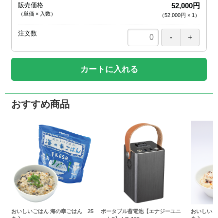
販売価格
52,000円
（単価 × 入数）
（
52,000円
×
1
）
注文数
カートに入れる
おすすめ商品
おいしいごはん 海の幸ごはん 25
ポータブル蓄電池【エナジーユニ
おいしいご