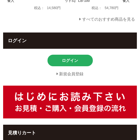
食入
ットS】 LB-100
食入
税込：
14,580円
税込：
54,780円
すべてのおすすめ商品を見る
ログイン
ログイン
新規会員登録
見積りカート