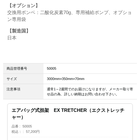
【オプション】
交換用ボンベ：二酸化炭素70g、専用補給ポンプ、オプショ
ン専用袋
【製造国】
日本
商品管理番号
50005
サイズ
3000mm×350mm×70mm
注意事項
通常1～2週間でのお届けになりますが、メーカー取り寄
せ品の為、詳しい納期はお問い合わせ下さい。
エアバッグ式担架 EX TRETCHER（エクストレッチ
ャー）
品番
50005
税込：
57,200円