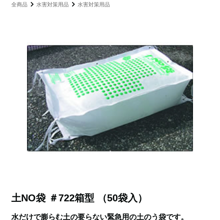
全商品
水害対策用品
水害対策用品
土NO袋 ＃722箱型 （50袋入）
水だけで膨らむ土の要らない緊急用の土のう袋です。