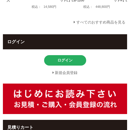
入
ットL】LB-1200
ット∞】LB-
税込：
14,580円
税込：
448,800円
すべてのおすすめ商品を見る
ログイン
ログイン
新規会員登録
見積りカート