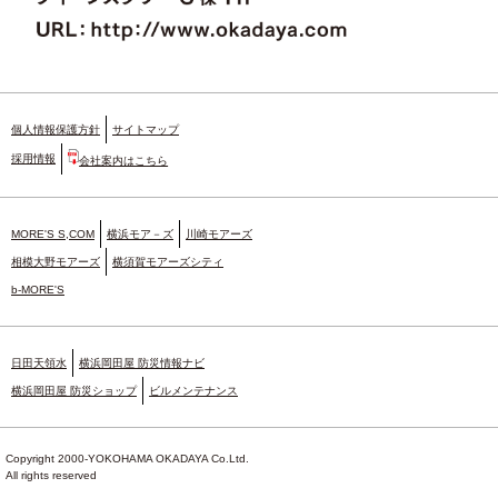
個人情報保護方針
サイトマップ
採用情報
会社案内はこちら
MORE'S S,COM
横浜モア－ズ
川崎モアーズ
相模大野モアーズ
横須賀モアーズシティ
b-MORE'S
日田天領水
横浜岡田屋 防災情報ナビ
横浜岡田屋 防災ショップ
ビルメンテナンス
Copyright 2000-YOKOHAMA OKADAYA Co.Ltd.
All rights reserved