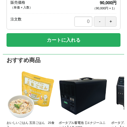
販売価格
90,000円
（単価 × 入数）
（
90,000円
×
1
）
注文数
カートに入れる
おすすめ商品
おいしいごはん 五目ごはん 25食
ポータブル蓄電池【エナジーユニ
ポータブル