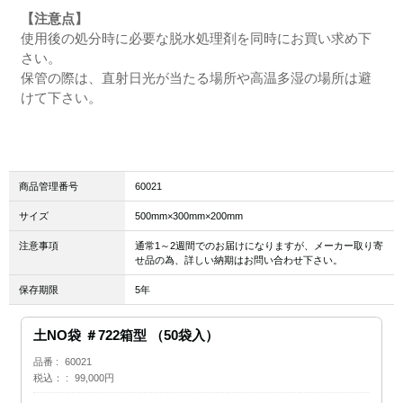
【注意点】
使用後の処分時に必要な脱水処理剤を同時にお買い求め下
さい。
保管の際は、直射日光が当たる場所や高温多湿の場所は避
けて下さい。
商品管理番号
60021
サイズ
500mm×300mm×200mm
注意事項
通常1～2週間でのお届けになりますが、メーカー取り寄
せ品の為、詳しい納期はお問い合わせ下さい。
保存期限
5年
土NO袋 ＃722箱型 （50袋入）
品番
60021
税込：
99,000円