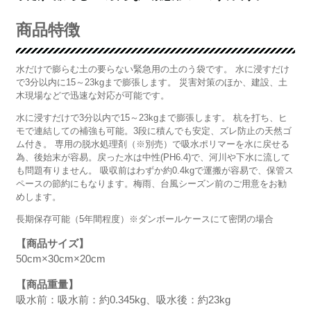
商品特徴
水だけで膨らむ土の要らない緊急用の土のう袋です。 水に浸すだけ
で3分以内に15～23kgまで膨張します。 災害対策のほか、建設、土
木現場などで迅速な対応が可能です。
水に浸すだけで3分以内で15～23kgまで膨張します。 杭を打ち、ヒ
モで連結しての補強も可能。3段に積んでも安定、ズレ防止の天然ゴ
ム付き。 専用の脱水処理剤（※別売）で吸水ポリマーを水に戻せる
為、後始末が容易。戻った水は中性(PH6.4)で、河川や下水に流して
も問題有りません。 吸収前はわずか約0.4kgで運搬が容易で、保管ス
ペースの節約にもなります。梅雨、台風シーズン前のご用意をお勧
めします。
長期保存可能（5年間程度）※ダンボールケースにて密閉の場合
【商品サイズ】
50cm×30cm×20cm
【商品重量】
吸水前：吸水前：約0.345kg、吸水後：約23kg